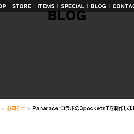
OP
STORE
ITEMS
SPECIAL
BLOG
CONTA
BLOG
お知らせ
Panaracerコラボの3pocketsTを制作し